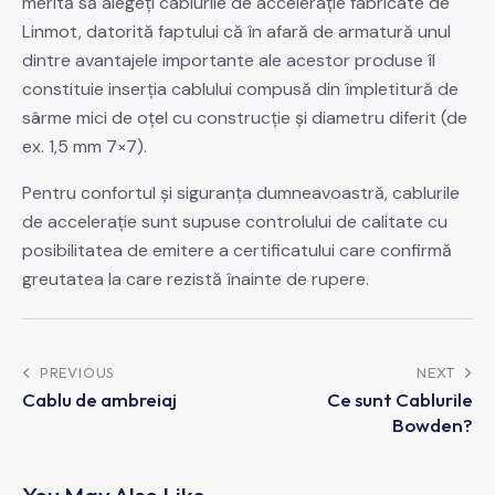
merită să alegeţi cablurile de acceleraţie fabricate de
Linmot, datorită faptului că în afară de armatură unul
dintre avantajele importante ale acestor produse îl
constituie inserţia cablului compusă din împletitură de
sârme mici de oţel cu construcţie şi diametru diferit (de
ex. 1,5 mm 7×7).
Pentru confortul şi siguranţa dumneavoastră, cablurile
de acceleraţie sunt supuse controlului de calitate cu
posibilitatea de emitere a certificatului care confirmă
greutatea la care rezistă înainte de rupere.
PREVIOUS
NEXT
Cablu de ambreiaj
Ce sunt Cablurile
Bowden?