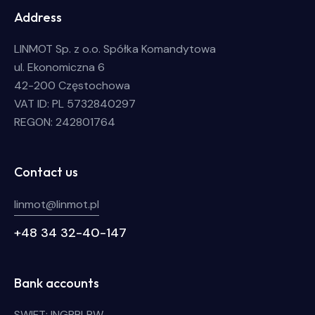
Address
LINMOT Sp. z o.o. Spółka Komandytowa
ul. Ekonomiczna 6
42-200 Częstochowa
VAT ID: PL 5732840297
REGON: 242801764
Contact us
linmot@linmot.pl
+48 34 32-40-147
Bank accounts
SWIFT: INGBPLPW