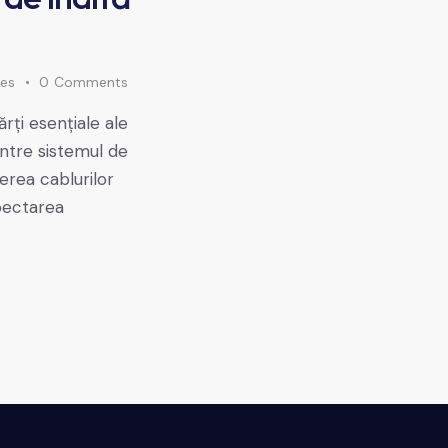
kes
0
Comments
rți esențiale ale
între sistemul de
erea cablurilor
spectarea