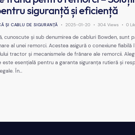
pentru siguranță și eficiență
Ă ȘI CABLU DE SIGURANȚĂ
2025-01-20
304
Views
0
Li
ă, cunoscute și sub denumirea de cabluri Bowden, sunt pă
nare al unei remorci. Acestea asigură o conexiune fiabilă 
lului tractor și mecanismele de frânare ale remorcii. Aleg
e este esențială pentru a garanta siguranța rutieră și re
egale. În…