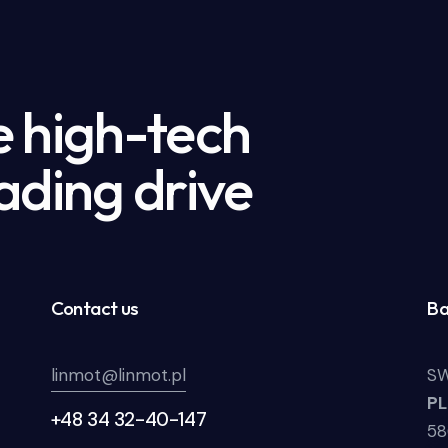
e high-tech
ading drive
Contact us
Ba
linmot@linmot.pl
SW
P
+48 34 32-40-147
58