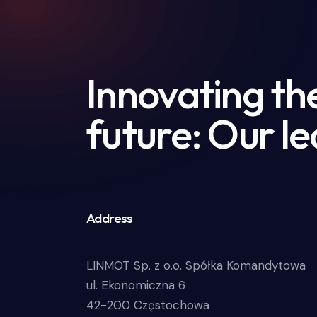
Innovating th
future: Our le
Address
LINMOT Sp. z o.o. Spółka Komandytowa
ul. Ekonomiczna 6
42-200 Częstochowa