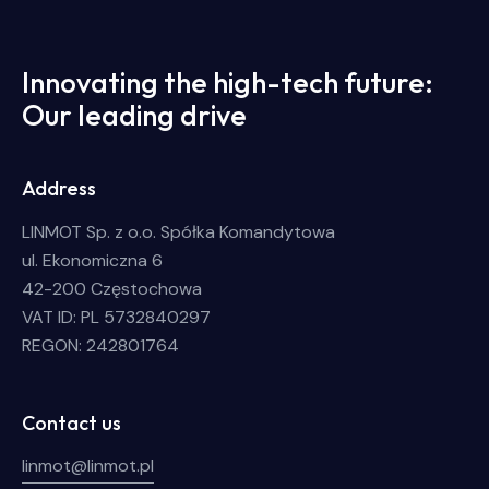
Innovating the high-tech future:
Our leading drive
Address
LINMOT Sp. z o.o. Spółka Komandytowa
ul. Ekonomiczna 6
42-200 Częstochowa
VAT ID: PL 5732840297
REGON: 242801764
Contact us
linmot@linmot.pl