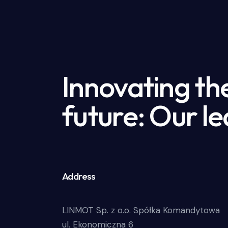
Innovating th
future: Our le
Address
LINMOT Sp. z o.o. Spółka Komandytowa
ul. Ekonomiczna 6