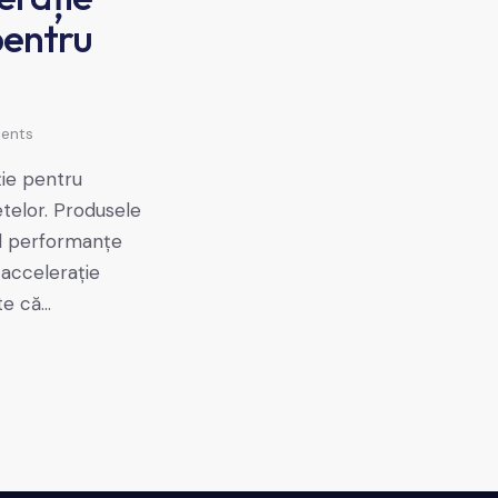
pentru
ents
ție pentru
etelor. Produsele
ând performanțe
 accelerație
te că…