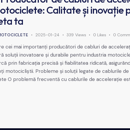
tociclete: Calitate și inovație 
eta ta
MOTOCICLETE
2025-01-24
339
Views
0
Likes
0
Comm
tre cei mai importanți producători de cabluri de accelera
ă soluții inovatoare și durabile pentru industria motocicl
ă prin fabricația precisă și fiabilitatea ridicată, asigur
i motocicliștii. Probleme și soluții legate de cablurile de
te O problemă frecventă cu cablurile de accelerație es