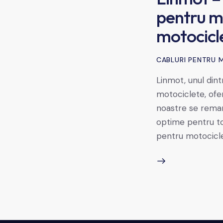
pentru mo
motocicl
CABLURI PENTRU 
Linmot, unul din
motociclete, ofer
noastre se remarc
optime pentru toț
pentru motocicle