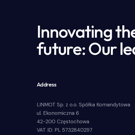
Innovating th
future: Our le
Address
LINMOT Sp. z o.o. Spółka Komandytowa
ul. Ekonomiczna 6
42-200 Częstochowa
VAT ID: PL 5732840297