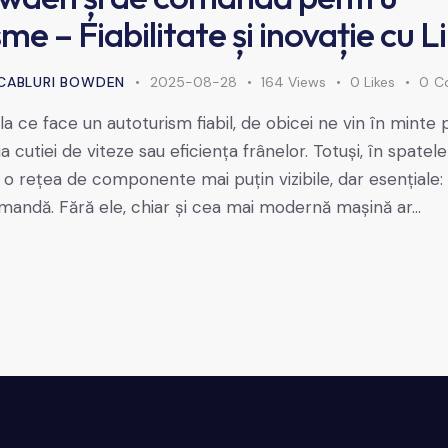
me – Fiabilitate și inovație cu 
CABLURI BOWDEN
2025-08-28
164
Views
0
Likes
0
C
 ce face un autoturism fiabil, de obicei ne vin în minte
ia cutiei de viteze sau eficiența frânelor. Totuși, în spate
ă o rețea de componente mai puțin vizibile, dar esențiale: 
andă. Fără ele, chiar și cea mai modernă mașină ar…