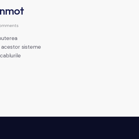
Linmot
omments
 puterea
le acestor sisteme
cablurile