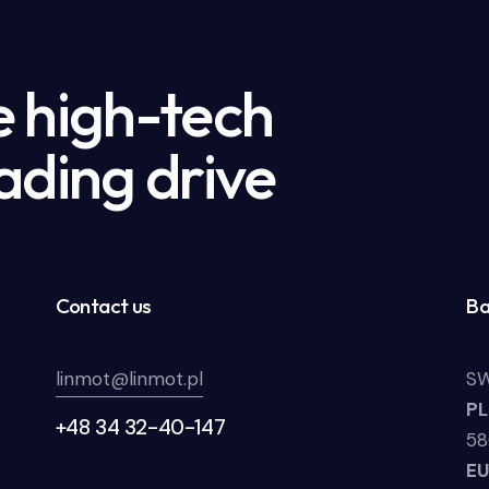
e high-tech
ading drive
Contact us
Ba
linmot@linmot.pl
SW
P
+48 34 32-40-147
58
E