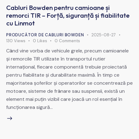
Cabluri Bowden pentru camioane și
remorci TIR – Forță, siguranță și fiabilitate
cu Linmot
PRODUCĂTOR DE CABLURI BOWDEN
2025-08-27
130
Views
0
Likes
0
Comments
Când vine vorba de vehicule grele, precum camioanele
și remorcile TIR utilizate în transportul rutier
internațional, fiecare componentă trebuie proiectată
pentru fiabilitate și durabilitate maximă. În timp ce
majoritatea șoferilor și operatorilor se concentrează pe
motoare, sisteme de frânare sau suspensii, există un
element mai puțin vizibil care joacă un rol esențial în
funcționarea sigură…