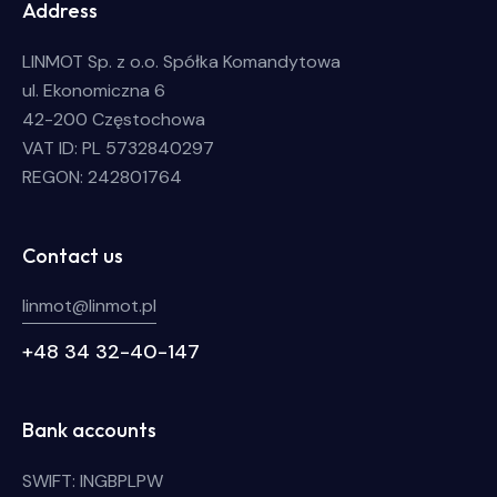
Address
LINMOT Sp. z o.o. Spółka Komandytowa
ul. Ekonomiczna 6
42-200 Częstochowa
VAT ID: PL 5732840297
REGON: 242801764
Contact us
linmot@linmot.pl
+48 34 32-40-147
Bank accounts
SWIFT: INGBPLPW