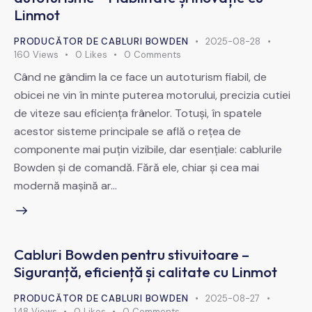
Linmot
PRODUCĂTOR DE CABLURI BOWDEN
2025-08-28
160
Views
0
Likes
0
Comments
Când ne gândim la ce face un autoturism fiabil, de
obicei ne vin în minte puterea motorului, precizia cutiei
de viteze sau eficiența frânelor. Totuși, în spatele
acestor sisteme principale se află o rețea de
componente mai puțin vizibile, dar esențiale: cablurile
Bowden și de comandă. Fără ele, chiar și cea mai
modernă mașină ar…
Cabluri Bowden pentru stivuitoare –
Siguranță, eficiență și calitate cu Linmot
PRODUCĂTOR DE CABLURI BOWDEN
2025-08-27
148
Views
0
Likes
0
Comments