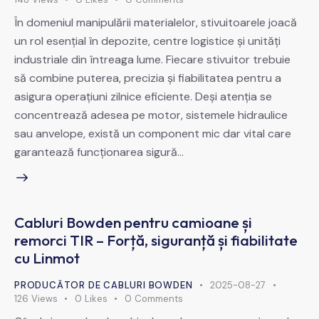
În domeniul manipulării materialelor, stivuitoarele joacă
un rol esențial în depozite, centre logistice și unități
industriale din întreaga lume. Fiecare stivuitor trebuie
să combine puterea, precizia și fiabilitatea pentru a
asigura operațiuni zilnice eficiente. Deși atenția se
concentrează adesea pe motor, sistemele hidraulice
sau anvelope, există un component mic dar vital care
garantează funcționarea sigură…
Cabluri Bowden pentru camioane și
remorci TIR – Forță, siguranță și fiabilitate
cu Linmot
PRODUCĂTOR DE CABLURI BOWDEN
2025-08-27
126
Views
0
Likes
0
Comments