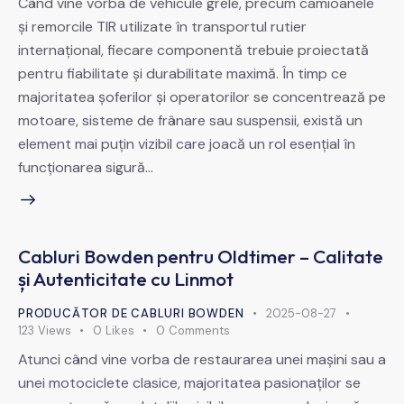
Când vine vorba de vehicule grele, precum camioanele
și remorcile TIR utilizate în transportul rutier
internațional, fiecare componentă trebuie proiectată
pentru fiabilitate și durabilitate maximă. În timp ce
majoritatea șoferilor și operatorilor se concentrează pe
motoare, sisteme de frânare sau suspensii, există un
element mai puțin vizibil care joacă un rol esențial în
funcționarea sigură…
Cabluri Bowden pentru Oldtimer – Calitate
și Autenticitate cu Linmot
PRODUCĂTOR DE CABLURI BOWDEN
2025-08-27
123
Views
0
Likes
0
Comments
Atunci când vine vorba de restaurarea unei mașini sau a
unei motociclete clasice, majoritatea pasionaților se