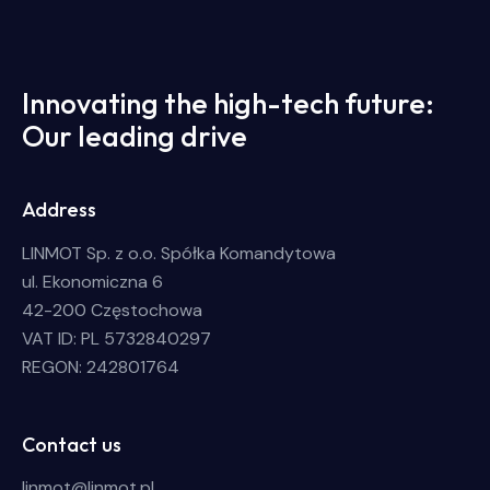
Innovating the high-tech future:
Our leading drive
Address
LINMOT Sp. z o.o. Spółka Komandytowa
ul. Ekonomiczna 6
42-200 Częstochowa
VAT ID: PL 5732840297
REGON: 242801764
Contact us
linmot@linmot.pl