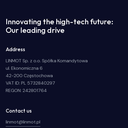
Innovating the high-tech future:
Our leading drive
Address
LINMOT Sp. z o.o. Spółka Komandytowa
ul. Ekonomiczna 6
42-200 Częstochowa
VAT ID: PL 5732840297
REGON: 242801764
Contact us
linmot@linmot.pl