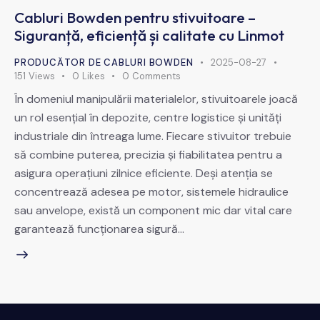
Cabluri Bowden pentru stivuitoare –
Siguranță, eficiență și calitate cu Linmot
PRODUCĂTOR DE CABLURI BOWDEN
2025-08-27
151
Views
0
Likes
0
Comments
În domeniul manipulării materialelor, stivuitoarele joacă
un rol esențial în depozite, centre logistice și unități
industriale din întreaga lume. Fiecare stivuitor trebuie
să combine puterea, precizia și fiabilitatea pentru a
asigura operațiuni zilnice eficiente. Deși atenția se
concentrează adesea pe motor, sistemele hidraulice
sau anvelope, există un component mic dar vital care
garantează funcționarea sigură…