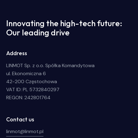
Innovating the high-tech future:
Our leading drive
Address
LINMOT Sp. z o.o. Spółka Komandytowa
ul. Ekonomiczna 6
42-200 Częstochowa
VAT ID: PL 5732840297
REGON: 242801764
Contact us
linmot@linmot.pl