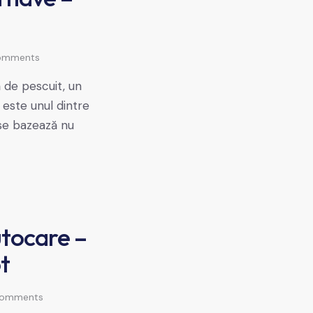
omments
 de pescuit, un
 este unul dintre
 se bazează nu
utocare –
ot
omments