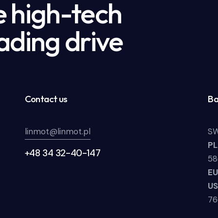
e high-tech
ading drive
Contact us
Ba
linmot@linmot.pl
SW
P
+48 34 32-40-147
58
E
U
7