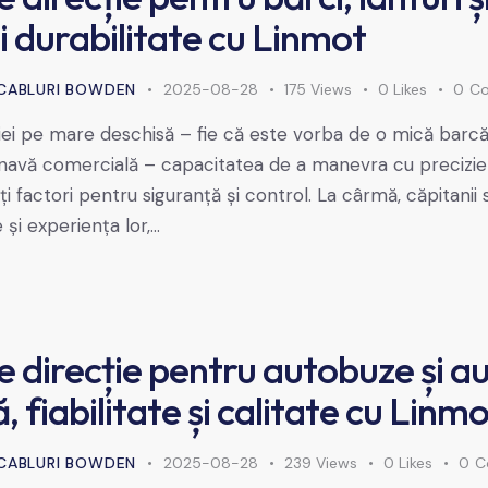
și durabilitate cu Linmot
CABLURI BOWDEN
2025-08-28
175
Views
0
Likes
0
C
ției pe mare deschisă – fie că este vorba de o mică barcă
o navă comercială – capacitatea de a manevra cu precizie
i factori pentru siguranță și control. La cârmă, căpitanii
e și experiența lor,…
e direcție pentru autobuze și a
, fiabilitate și calitate cu Linm
CABLURI BOWDEN
2025-08-28
239
Views
0
Likes
0
C