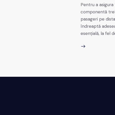
Pentru a asigura 
componentă trebu
pasageri pe distan
îndreaptă adesea
esențială, la fel 