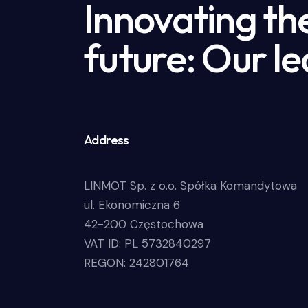
Innovating th
future: Our le
Address
LINMOT Sp. z o.o. Spółka Komandytowa
ul. Ekonomiczna 6
42-200 Częstochowa
VAT ID: PL 5732840297
REGON: 242801764