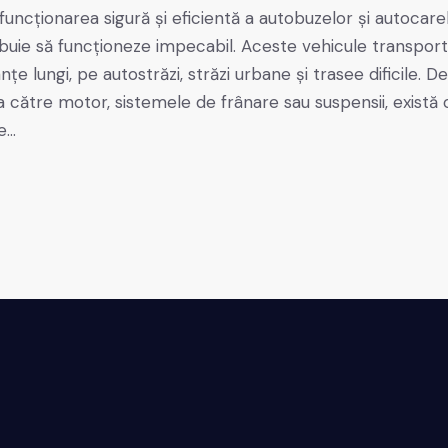
funcționarea sigură și eficientă a autobuzelor și autocarel
ie să funcționeze impecabil. Aceste vehicule transportă 
țe lungi, pe autostrăzi, străzi urbane și trasee dificile. De
 către motor, sistemele de frânare sau suspensii, există 
de…