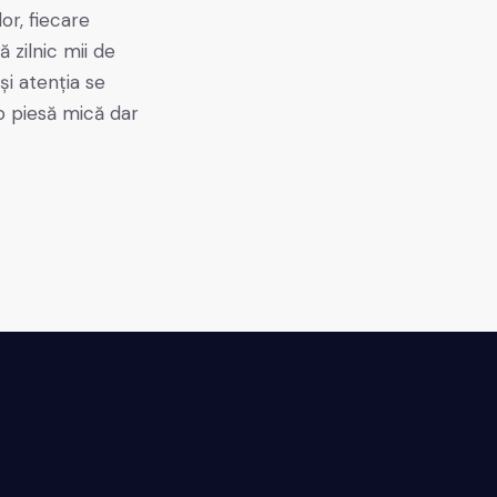
or, fiecare
zilnic mii de
și atenția se
o piesă mică dar