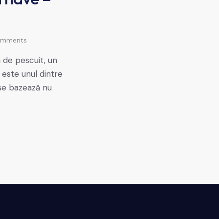
mments
 de pescuit, un
 este unul dintre
 se bazează nu