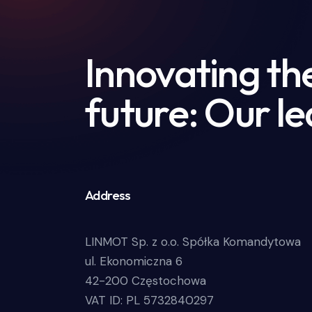
Innovating th
future: Our le
Address
LINMOT Sp. z o.o. Spółka Komandytowa
ul. Ekonomiczna 6
42-200 Częstochowa
VAT ID: PL 5732840297