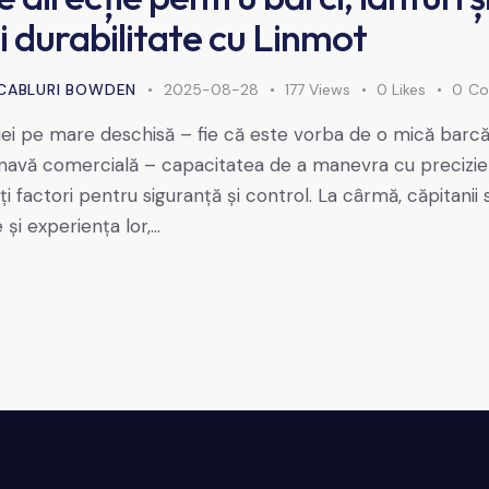
și durabilitate cu Linmot
CABLURI BOWDEN
2025-08-28
177
Views
0
Likes
0
Co
ției pe mare deschisă – fie că este vorba de o mică barcă
o navă comercială – capacitatea de a manevra cu precizie
i factori pentru siguranță și control. La cârmă, căpitanii
e și experiența lor,…