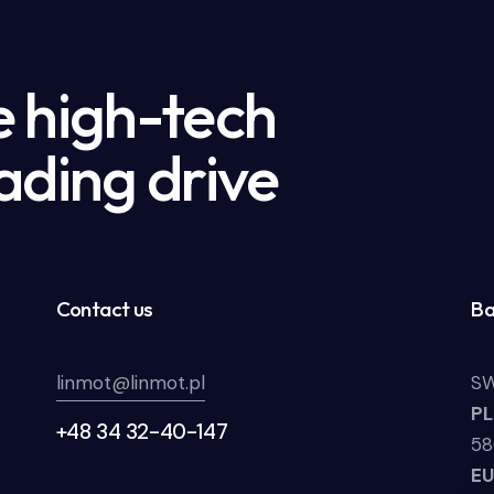
e high-tech
ading drive
Contact us
Ba
linmot@linmot.pl
SW
P
+48 34 32-40-147
58
E