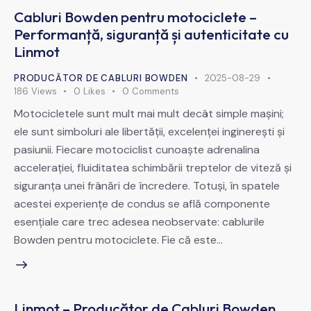
Cabluri Bowden pentru motociclete –
Performanță, siguranță și autenticitate cu
Linmot
PRODUCĂTOR DE CABLURI BOWDEN
2025-08-29
186
Views
0
Likes
0
Comments
Motocicletele sunt mult mai mult decât simple mașini;
ele sunt simboluri ale libertății, excelenței inginerești și
pasiunii. Fiecare motociclist cunoaște adrenalina
accelerației, fluiditatea schimbării treptelor de viteză și
siguranța unei frânări de încredere. Totuși, în spatele
acestei experiențe de condus se află componente
esențiale care trec adesea neobservate: cablurile
Bowden pentru motociclete. Fie că este…
Linmot – Producător de Cabluri Bowden