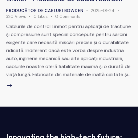
PRODUCĂTOR DE CABLURI BOWDEN
2025-01-24
320
Views
0
Likes
0
Comments
Cablurile de control Linmot pentru aplicații de tracțiune
și compresiune sunt special concepute pentru sarcini
exigente care necesită mișcări precise și o durabilitate
ridicată. Indiferent dacă este vorba despre industria
auto, inginerie mecanică sau alte aplicații industriale,
cablurile noastre oferă fiabilitate maximă și o durată de
viață lungă. Fabricate din materiale de înaltă calitate și…
Innovating the high-tech future: