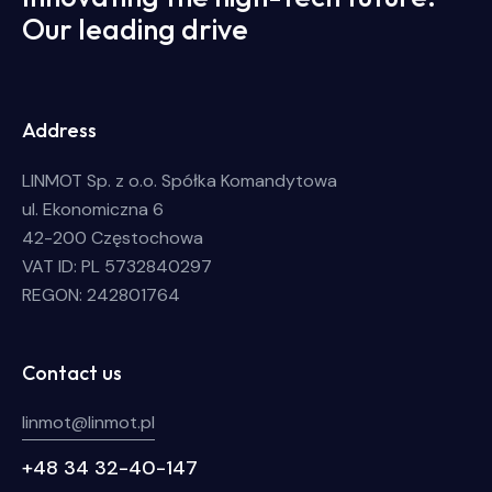
Our leading drive
Address
LINMOT Sp. z o.o. Spółka Komandytowa
ul. Ekonomiczna 6
42-200 Częstochowa
VAT ID: PL 5732840297
REGON: 242801764
Contact us
linmot@linmot.pl
+48 34 32-40-147