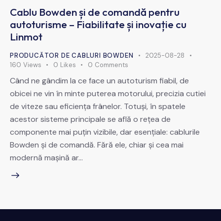
Cablu Bowden și de comandă pentru
autoturisme – Fiabilitate și inovație cu
Linmot
PRODUCĂTOR DE CABLURI BOWDEN
2025-08-28
160
Views
0
Likes
0
Comments
Când ne gândim la ce face un autoturism fiabil, de
obicei ne vin în minte puterea motorului, precizia cutiei
de viteze sau eficiența frânelor. Totuși, în spatele
acestor sisteme principale se află o rețea de
componente mai puțin vizibile, dar esențiale: cablurile
Bowden și de comandă. Fără ele, chiar și cea mai
modernă mașină ar…