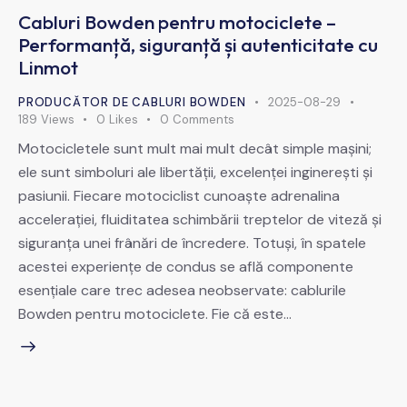
Cabluri Bowden pentru motociclete –
Performanță, siguranță și autenticitate cu
Linmot
PRODUCĂTOR DE CABLURI BOWDEN
2025-08-29
189
Views
0
Likes
0
Comments
Motocicletele sunt mult mai mult decât simple mașini;
ele sunt simboluri ale libertății, excelenței inginerești și
pasiunii. Fiecare motociclist cunoaște adrenalina
accelerației, fluiditatea schimbării treptelor de viteză și
siguranța unei frânări de încredere. Totuși, în spatele
acestei experiențe de condus se află componente
esențiale care trec adesea neobservate: cablurile
Bowden pentru motociclete. Fie că este…