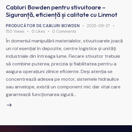
Cabluri Bowden pentru stivuitoare –
Siguranță, eficiență și calitate cu Linmot
PRODUCĂTOR DE CABLURI BOWDEN
2025-08-27
150
Views
0
Likes
0
Comments
În domeniul manipulării materialelor, stivuitoarele joacă
un rol esențial în depozite, centre logistice și unități
industriale din întreaga lume. Fiecare stivuitor trebuie
să combine puterea, precizia și fiabilitatea pentru a
asigura operațiuni zilnice eficiente. Deși atenția se
concentrează adesea pe motor, sistemele hidraulice
sau anvelope, există un component mic dar vital care
garantează funcționarea sigură…