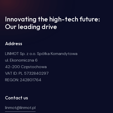
Innovating the high-tech future:
Our leading drive
Address
LINMOT Sp. z o.o. Spółka Komandytowa
ul. Ekonomiczna 6
42-200 Częstochowa
VAT ID: PL 5732840297
REGON: 242801764
Contact us
linmot@linmot.pl