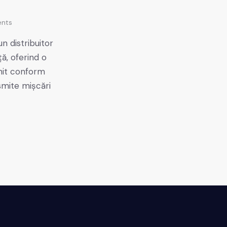
nts
n distribuitor
ă, oferind o
nit conform
smite mișcări