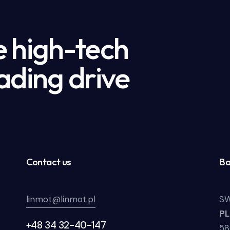
e high-tech
ading drive
Contact us
Ba
linmot@linmot.pl
SW
P
+48 34 32-40-147
58