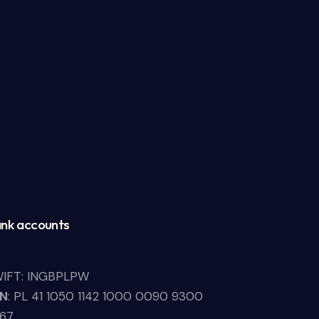
nk accounts
IFT: INGBPLPW
LN
: PL 41 1050 1142 1000 0090 9300
67