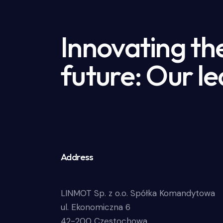
Innovating th
future: Our le
Address
LINMOT Sp. z o.o. Spółka Komandytowa
ul. Ekonomiczna 6
42-200 Częstochowa