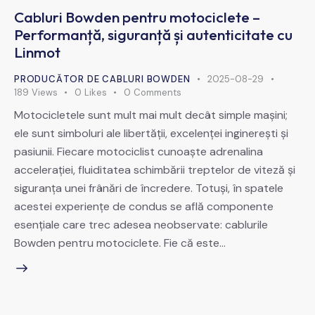
Cabluri Bowden pentru motociclete –
Performanță, siguranță și autenticitate cu
Linmot
PRODUCĂTOR DE CABLURI BOWDEN
2025-08-29
189
Views
0
Likes
0
Comments
Motocicletele sunt mult mai mult decât simple mașini;
ele sunt simboluri ale libertății, excelenței inginerești și
pasiunii. Fiecare motociclist cunoaște adrenalina
accelerației, fluiditatea schimbării treptelor de viteză și
siguranța unei frânări de încredere. Totuși, în spatele
acestei experiențe de condus se află componente
esențiale care trec adesea neobservate: cablurile
Bowden pentru motociclete. Fie că este…