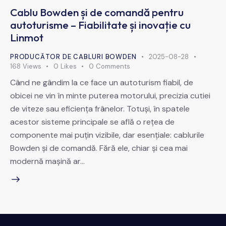
Cablu Bowden și de comandă pentru
autoturisme – Fiabilitate și inovație cu
Linmot
PRODUCĂTOR DE CABLURI BOWDEN
2025-08-28
168
Views
0
Likes
0
Comments
Când ne gândim la ce face un autoturism fiabil, de
obicei ne vin în minte puterea motorului, precizia cutiei
de viteze sau eficiența frânelor. Totuși, în spatele
acestor sisteme principale se află o rețea de
componente mai puțin vizibile, dar esențiale: cablurile
Bowden și de comandă. Fără ele, chiar și cea mai
modernă mașină ar…