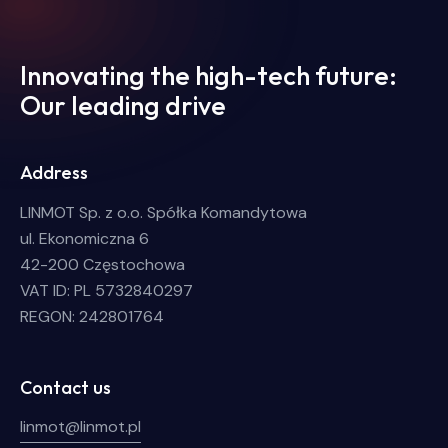
Innovating the high-tech future:
Our leading drive
Address
LINMOT Sp. z o.o. Spółka Komandytowa
ul. Ekonomiczna 6
42-200 Częstochowa
VAT ID: PL 5732840297
REGON: 242801764
Contact us
linmot@linmot.pl