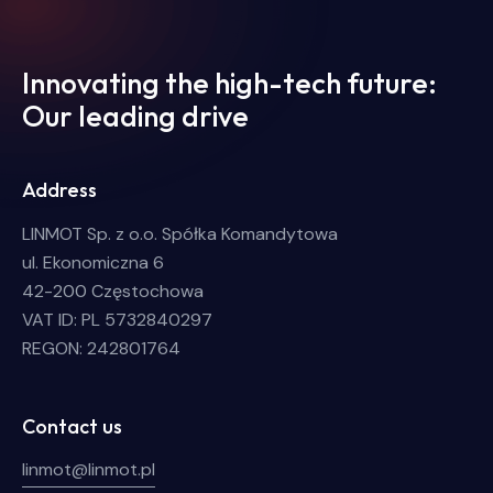
Innovating the high-tech future:
Our leading drive
Address
LINMOT Sp. z o.o. Spółka Komandytowa
ul. Ekonomiczna 6
42-200 Częstochowa
VAT ID: PL 5732840297
REGON: 242801764
Contact us
linmot@linmot.pl