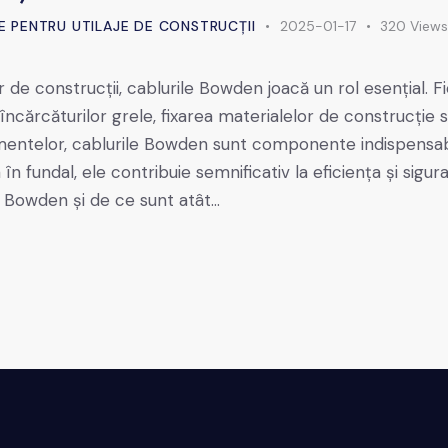
E PENTRU UTILAJE DE CONSTRUCȚII
2025-01-17
320
View
or de construcții, cablurile Bowden joacă un rol esențial. 
încărcăturilor grele, fixarea materialelor de construcție 
mentelor, cablurile Bowden sunt componente indispensabi
n fundal, ele contribuie semnificativ la eficiența și sigura
e Bowden și de ce sunt atât…