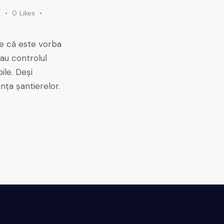
s
0
Likes
Fie că este vorba
sau controlul
le. Deși
nța șantierelor.