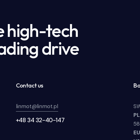
e high-tech
ading drive
Contact us
Ba
linmot@linmot.pl
SW
P
+48 34 32-40-147
58
E