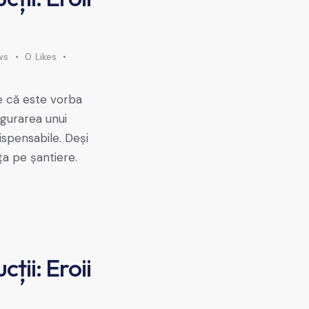
ws
0
Likes
ie că este vorba
igurarea unui
spensabile. Deși
ța pe șantiere.
ții: Eroii