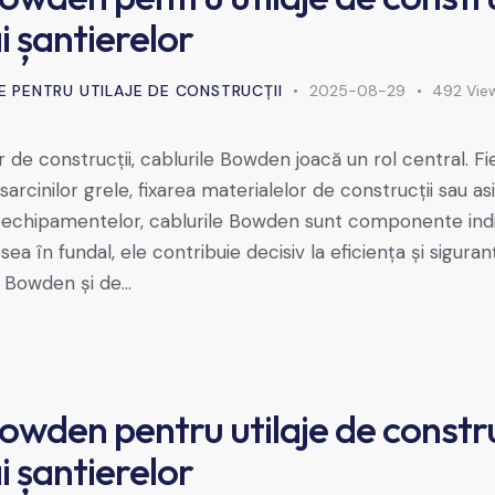
 ai șantierelor
E PENTRU UTILAJE DE CONSTRUCȚII
2025-08-29
492
Vie
or de construcții, cablurile Bowden joacă un rol central. F
sarcinilor grele, fixarea materialelor de construcții sau as
l echipamentelor, cablurile Bowden sunt componente indi
ea în fundal, ele contribuie decisiv la eficiența și siguran
e Bowden și de…
owden pentru utilaje de construc
 ai șantierelor