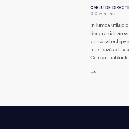
CABLU DE DIRECȚI
0
Comments
În lumea utilajel
despre ridicarea 
precis al echipa
operează adesea î
Ce sunt cabluril