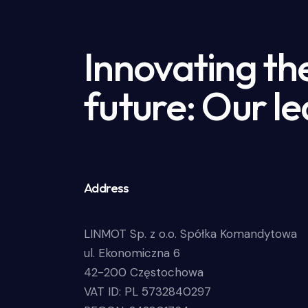
Innovating th
future: Our le
Address
LINMOT Sp. z o.o. Spółka Komandytowa
ul. Ekonomiczna 6
42-200 Częstochowa
VAT ID: PL 5732840297