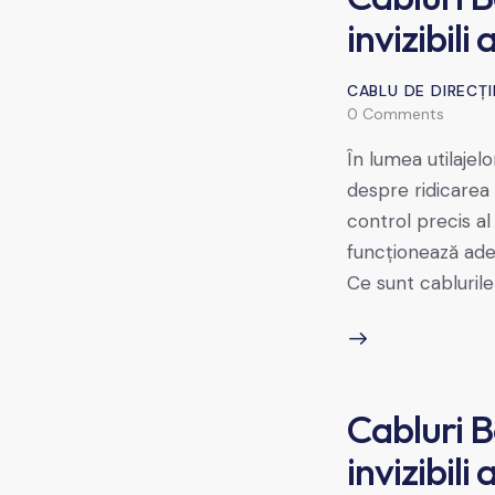
invizibili
CABLU DE DIRECȚI
0
Comments
În lumea utilajel
despre ridicarea 
control precis a
funcționează ades
Ce sunt cabluril
Cabluri B
invizibili