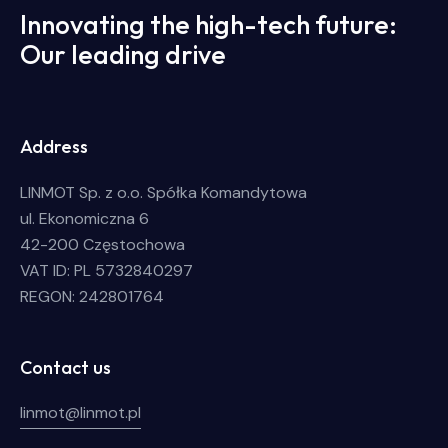
Innovating the high-tech future:
Our leading drive
Address
LINMOT Sp. z o.o. Spółka Komandytowa
ul. Ekonomiczna 6
42-200 Częstochowa
VAT ID: PL 5732840297
REGON: 242801764
Contact us
linmot@linmot.pl