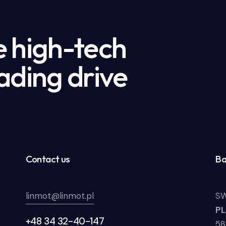
e high-tech
ading drive
Contact us
Ba
linmot@linmot.pl
SW
P
+48 34 32-40-147
58