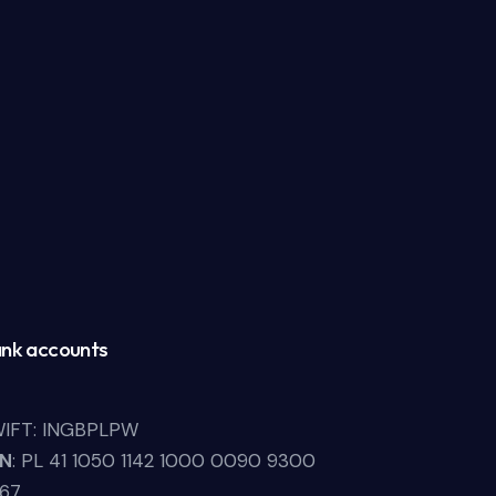
nk accounts
IFT: INGBPLPW
LN
: PL 41 1050 1142 1000 0090 9300
67