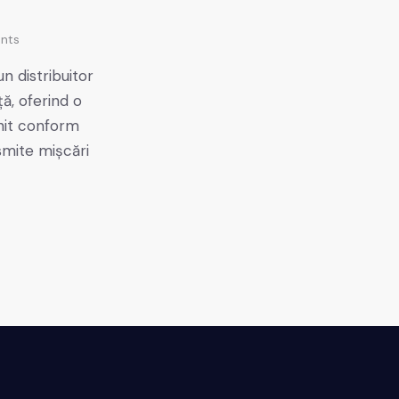
nts
n distribuitor
ă, oferind o
nit conform
smite mișcări