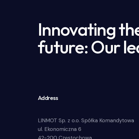
Innovating th
future: Our le
Address
LINMOT Sp. z o.o. Spółka Komandytowa
ul. Ekonomiczna 6
42-200 Częstochowa