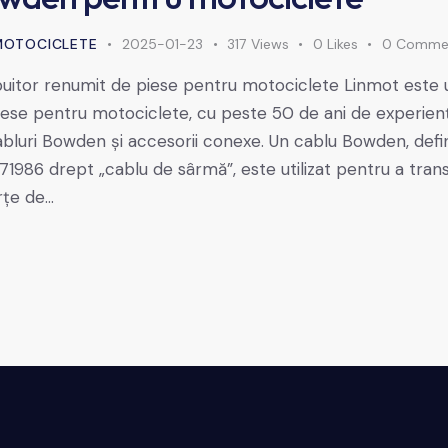
MOTOCICLETE
2025-01-23
317
Views
0
Likes
0
Comme
ibuitor renumit de piese pentru motociclete Linmot este u
ese pentru motociclete, cu peste 50 de ani de experienț
bluri Bowden și accesorii conexe. Un cablu Bowden, defi
71986 drept „cablu de sârmă”, este utilizat pentru a tran
rțe de…