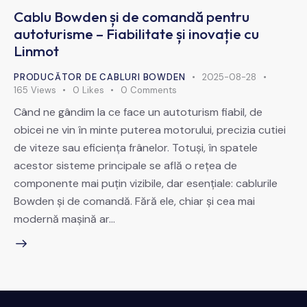
Cablu Bowden și de comandă pentru
autoturisme – Fiabilitate și inovație cu
Linmot
PRODUCĂTOR DE CABLURI BOWDEN
2025-08-28
165
Views
0
Likes
0
Comments
Când ne gândim la ce face un autoturism fiabil, de
obicei ne vin în minte puterea motorului, precizia cutiei
de viteze sau eficiența frânelor. Totuși, în spatele
acestor sisteme principale se află o rețea de
componente mai puțin vizibile, dar esențiale: cablurile
Bowden și de comandă. Fără ele, chiar și cea mai
modernă mașină ar…