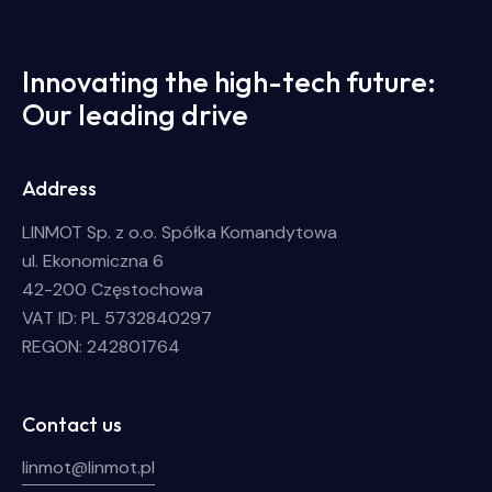
Innovating the high-tech future:
Our leading drive
Address
LINMOT Sp. z o.o. Spółka Komandytowa
ul. Ekonomiczna 6
42-200 Częstochowa
VAT ID: PL 5732840297
REGON: 242801764
Contact us
linmot@linmot.pl