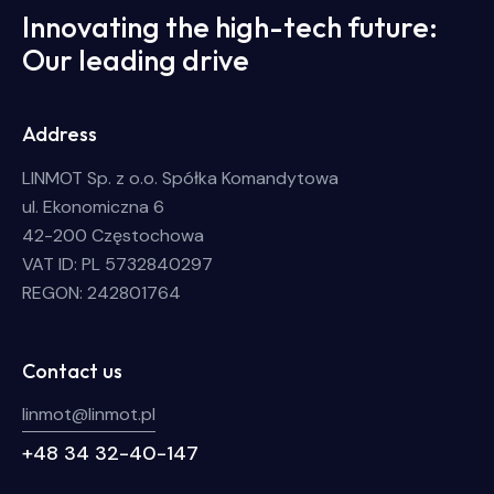
Innovating the high-tech future:
Our leading drive
Address
LINMOT Sp. z o.o. Spółka Komandytowa
ul. Ekonomiczna 6
42-200 Częstochowa
VAT ID: PL 5732840297
REGON: 242801764
Contact us
linmot@linmot.pl
+48 34 32-40-147