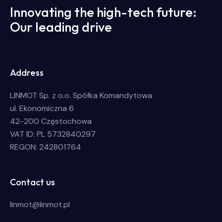
Innovating the high-tech future:
Our leading drive
Address
LINMOT Sp. z o.o. Spółka Komandytowa
ul. Ekonomiczna 6
42-200 Częstochowa
VAT ID: PL 5732840297
REGON: 242801764
Contact us
linmot@linmot.pl