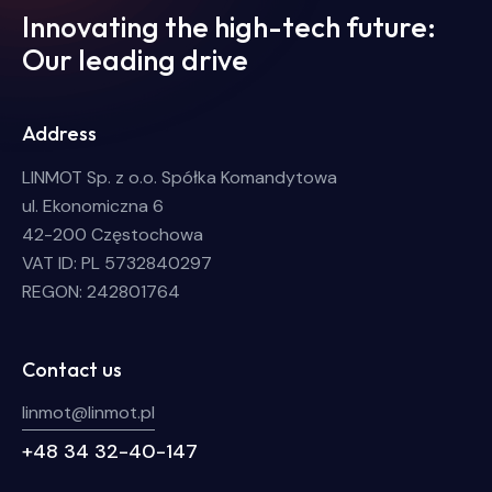
Innovating the high-tech future:
Our leading drive
Address
LINMOT Sp. z o.o. Spółka Komandytowa
ul. Ekonomiczna 6
42-200 Częstochowa
VAT ID: PL 5732840297
REGON: 242801764
Contact us
linmot@linmot.pl
+48 34 32-40-147