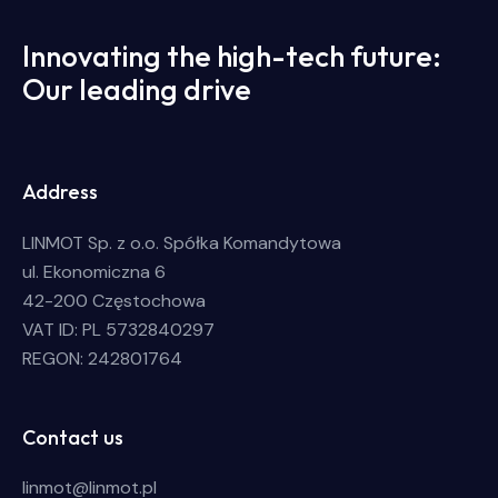
Innovating the high-tech future:
Our leading drive
Address
LINMOT Sp. z o.o. Spółka Komandytowa
ul. Ekonomiczna 6
42-200 Częstochowa
VAT ID: PL 5732840297
REGON: 242801764
Contact us
linmot@linmot.pl