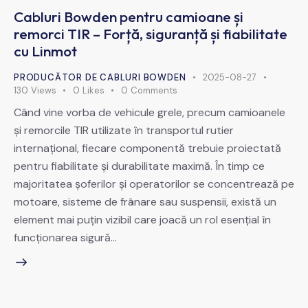
Cabluri Bowden pentru camioane și
remorci TIR – Forță, siguranță și fiabilitate
cu Linmot
PRODUCĂTOR DE CABLURI BOWDEN
2025-08-27
130
Views
0
Likes
0
Comments
Când vine vorba de vehicule grele, precum camioanele
și remorcile TIR utilizate în transportul rutier
internațional, fiecare componentă trebuie proiectată
pentru fiabilitate și durabilitate maximă. În timp ce
majoritatea șoferilor și operatorilor se concentrează pe
motoare, sisteme de frânare sau suspensii, există un
element mai puțin vizibil care joacă un rol esențial în
funcționarea sigură…