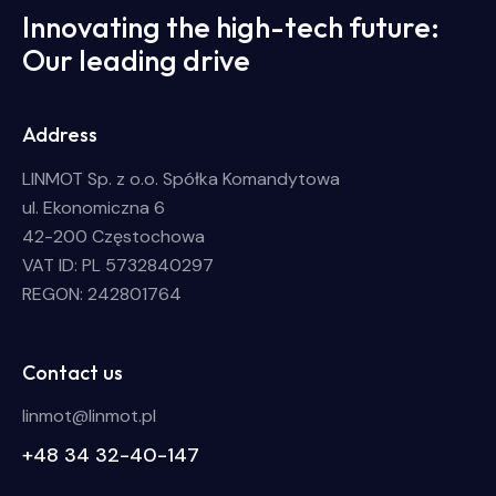
Innovating the high-tech future:
Our leading drive
Address
LINMOT Sp. z o.o. Spółka Komandytowa
ul. Ekonomiczna 6
42-200 Częstochowa
VAT ID: PL 5732840297
REGON: 242801764
Contact us
linmot@linmot.pl
+48 34 32-40-147